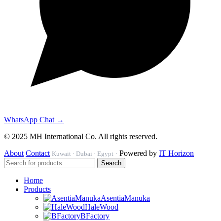
WhatsApp Chat →
© 2025 MH International Co. All rights reserved.
About
Contact
Powered by
IT Horizon
Kuwait · Dubai · Egypt
·
Search
Home
Products
AsentiaManuka
HaleWood
BFactory