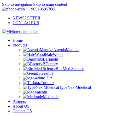
Skip to navigation
Skip to main content
(+965) 96957688
NEWSLETTER
CONTACT US
Home
Products
AsentiaManuka
HaleWood
Barimelts
BFactory
Bio Med Science
Geenify
JDA
Turkuaz
TypeNex Mdedical
Valentis
Medtrade
Partners
About US
Contact US