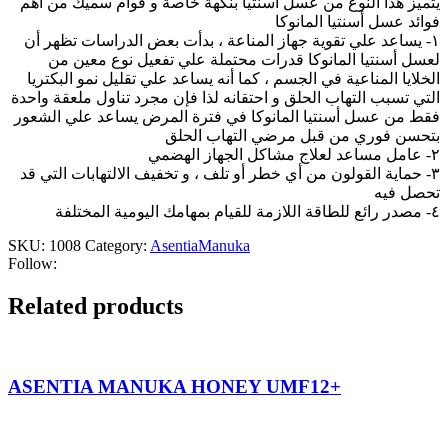
يتميز هذا النوع من عسل أسنتيا بنكهة خاصة و قوام سميك من أهم
فوائد عسل أسنتيا المانوكا
١- يساعد علي تقوية جهاز المناعة ، بدأت بعض الدراسات تظهر أن
لعسل أسنتيا المانوكا قدرات محتملة علي تفعيل نوع معين من
الخلايا المناعية في الجسم ، كما أنه يساعد علي تقليل نمو البكتريا
التي تسبب التهاب الحلق و احتقانه لذا فإن مجرد تناول ملعقة واحدة
فقط من عسل أسنتيا المانوكا في فترة المرض يساعد علي الشعور
بتحسن فوري من قبل مرضي التهاب الحلق
٢- عامل مساعد لعلاج مشاكل الجهاز الهضمي
٣- حماية القولون من أي خطر أو تلف ، و تخفيف الالتهابات التي قد
تحصل فيه
٤- مصدر رائع للطاقة اللازمة للقيام بمهامك اليومية المختلفة
SKU:
1008
Category:
AsentiaManuka
Follow:
Related products
ASENTIA MANUKA HONEY UMF12+